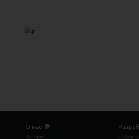
О нас
Разраб
История
Создани