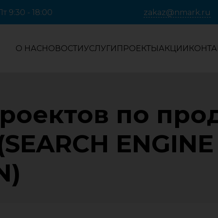
т 9:30 - 18:00
zakaz@nmark.ru
О НАС
НОВОСТИ
УСЛУГИ
ПРОЕКТЫ
АКЦИИ
КОНТА
роектов по пр
 (SEARCH ENGINE
N)