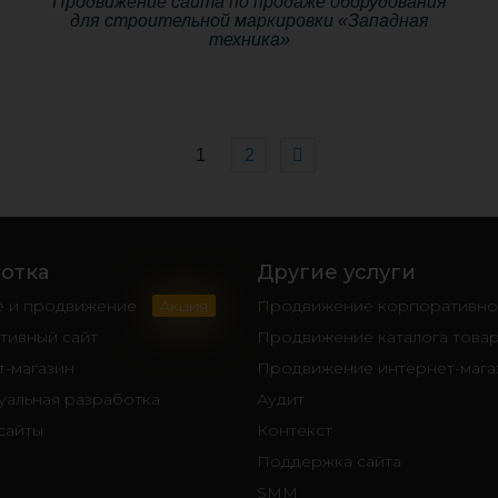
Продвижение сайта по продаже оборудования
для строительной маркировки «Западная
техника»
1
2
отка
Другие услуги
е и продвижение
Акция
Продвижение корпоративног
тивный сайт
Продвижение каталога това
-магазин
Продвижение интернет-мага
уальная разработка
Аудит
сайты
Контекст
Поддержка сайта
SMM