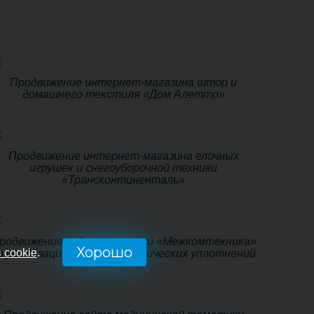
Продвижение интернет-магазина штор и
домашнего текстиля «Дом Алетто»
Продвижение интернет-магазина елочных
игрушек и снегоуборочной техники
«Трансконтиненталь»
родвижение сайта компании «Межкомтехника»
Хорошо
 cookie
.
о реализации РТИ и гидравлических уплотнений