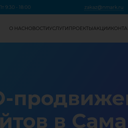
т 9:30 - 18:00
zakaz@nmark.ru
О НАС
НОВОСТИ
УСЛУГИ
ПРОЕКТЫ
АКЦИИ
КОНТА
O-продвиже
йтов в Сам