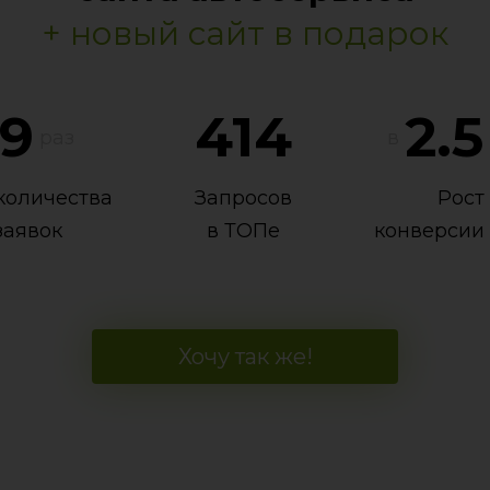
+ новый сайт в подарок
9
414
2.5
раз
в
количества
Запросов
Рост
заявок
в ТОПе
конверсии 
Хочу так же!