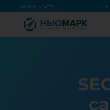
Самара-Тольятти
Пн-П
SE
са