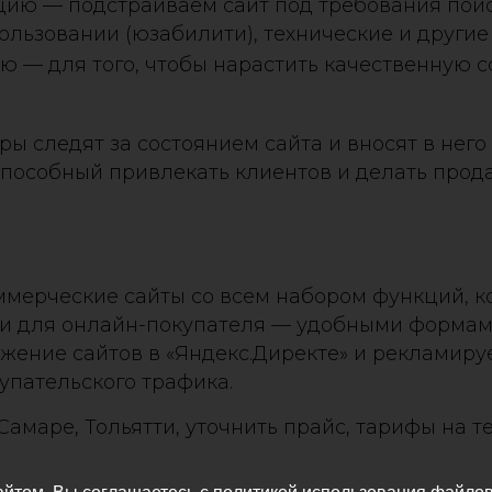
ю — подстраиваем сайт под требования поиск
пользовании (юзабилити), технические и други
— для того, чтобы нарастить качественную сс
ы следят за состоянием сайта и вносят в него
 способный привлекать клиентов и делать прод
мерческие сайты со всем набором функций, к
ак и для онлайн-покупателя — удобными формам
жение сайтов в «Яндекс.Директе» и рекламиру
упательского трафика.
Самаре, Тольятти, уточнить прайс, тарифы на 