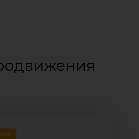
продвижения
сяца