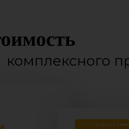
оимость
комплексного 
Рост продаж:
с 1 ме
а