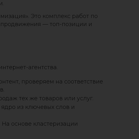
и.
имизация». Это комплекс работ по
т продвижения — топ-позиции и
нтернет-агентства.
онтент, проверяем на соответствие
в.
одаж тех же товаров или услуг.
ядро из ключевых слов и
. На основе кластеризации