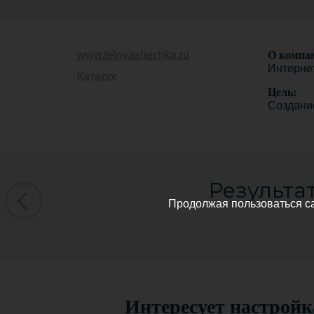
www.telnyashechka.ru
О компа
Интерне
Каталог
Цель:
Создани
Результа
Продолжая пользоваться с
Интересует настрой