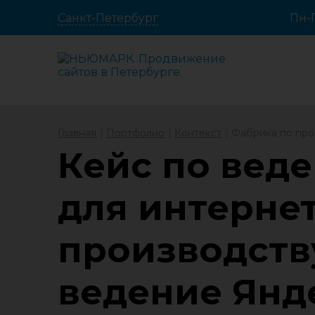
Санкт-Петербург
Пн-П
Главная
Портфолио
Контекст
Фабрика по про
Кейс по вед
для интерне
производств
ведение Янде