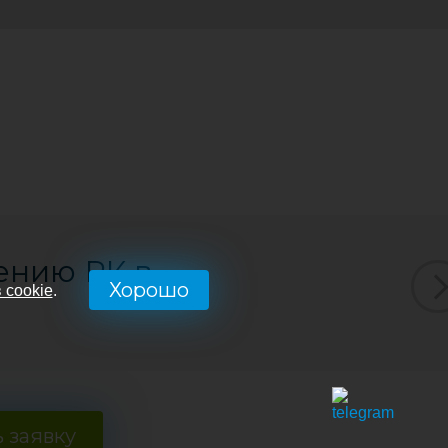
ению РК в
Хорошо
 cookie
.
 заявку