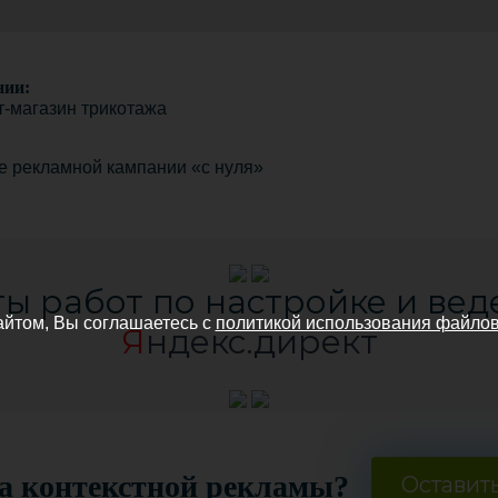
нии:
т-магазин трикотажа
е рекламной кампании «с нуля»
ты работ по настройке и вед
айтом, Вы соглашаетесь с
политикой использования файлов
Я
ндекс.директ
ка контекстной рекламы?
Оставить