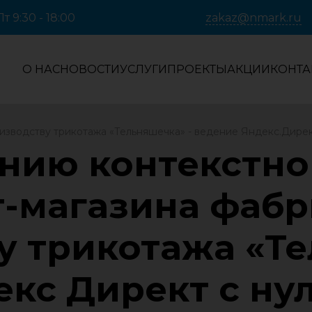
т 9:30 - 18:00
zakaz@nmark.ru
О НАС
НОВОСТИ
УСЛУГИ
ПРОЕКТЫ
АКЦИИ
КОНТА
изводству трикотажа «Тельняшечка» - ведение Яндекс.Дирек
ению контекстн
т-магазина фабр
у трикотажа «Те
кс Директ с ну