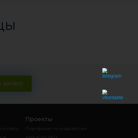
цы
 заявку
Проекты
о сайта
Портфолио по разработке
ров
Кейсы по SEO