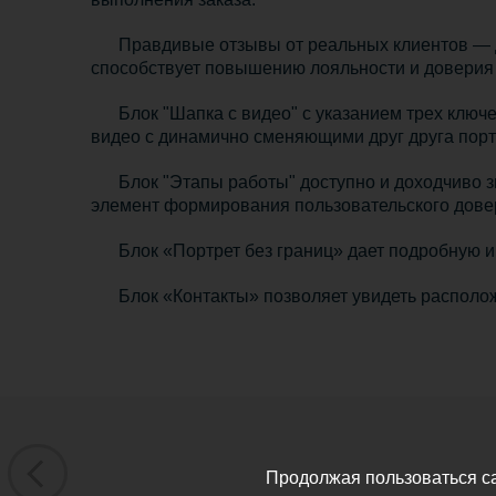
Правдивые отзывы от реальных клиентов — д
способствует повышению лояльности и доверия 
Блок "Шапка с видео" с указанием трех клю
видео с динамично сменяющими друг друга пор
Блок "Этапы работы" доступно и доходчиво 
элемент формирования пользовательского дове
Блок «Портрет без границ» дает подробную 
Блок «Контакты» позволяет увидеть располож
Продолжая пользоваться с