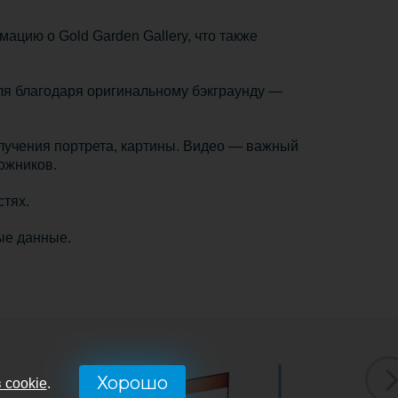
цию о Gold Garden Gallery, что также
ля благодаря оригинальному бэкграунду —
олучения портрета, картины. Видео — важный
ожников.
стях.
ные данные.
Хорошо
 cookie
.