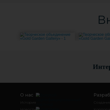
В
Интер
О нас
Разраб
История
Создани
Новости
Корпора