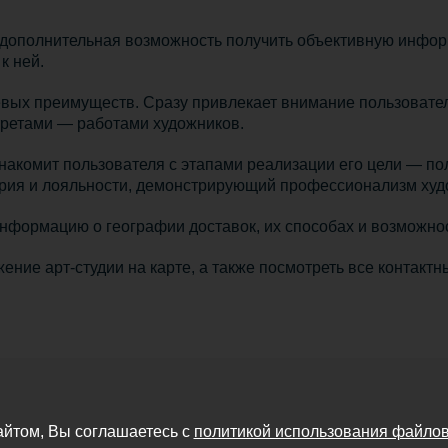
ополнительная возможность получить объективную информа
к ней.
чевых преимуществ. Сразу привлекает внимание пользовате
третами — работами художников.
знакомит пользователя с этапами реализации его цели — п
рия и лояльности, демонстрирующий профессионализм худ
информацию о географии доставок, их способах и возможно
ение арт-студии на карте, а также посмотреть все контакт
айтом, Вы соглашаетесь с
политикой использования файлов