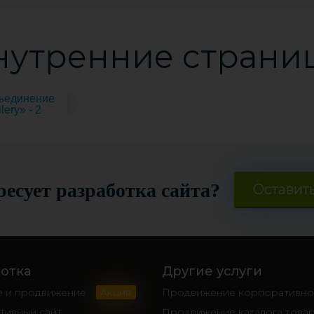
нутренние страни
есует разработка сайта?
Оставить
отка
Другие услуги
е и продвижение
Акция
Продвижение корпоративног
тивный сайт
Продвижение каталога това