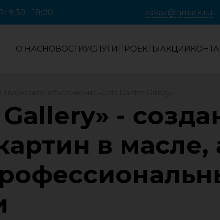
т 9:30 - 18:00
zakaz@nmark.ru
О НАС
НОВОСТИ
УСЛУГИ
ПРОЕКТЫ
АКЦИИ
КОНТА
Творческое объединение «Gold Garden Gallery»
Gallery» - созда
картин в масле,
профессиональ
и