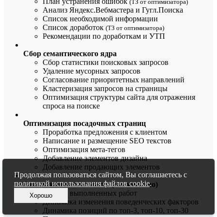
План устранения ошибок
(ТЗ от оптимизатора)
Анализ Яндекс.Вебмастера и Гугл.Поиска
Список необходимой информации
Список доработок
(ТЗ от оптимизатора)
Рекомендации по доработкам и УТП
Сбор семантического ядра
Сбор статистики поисковых запросов
Удаление мусорных запросов
Согласование приоритетных направлений
Кластеризация запросов на страницы
Оптимизация структуры сайта для отражения
спроса на поиске
Оптимизация посадочных страниц
Проработка предложения с клиентом
Написание и размещение SEO текстов
Оптимизация мета-тегов
Добавление элементов дизайна
Добавление продающих элементов
Продолжая пользоваться сайтом, Вы соглашаетесь с
политикой использования файлов cookie
.
Аналитика и отчетность (ежемесячно)
Список выполненных работ
Хорошо
Динамика изменения поведенческих факторов
Динамика позиций по топ-3, топ-10, топ-30